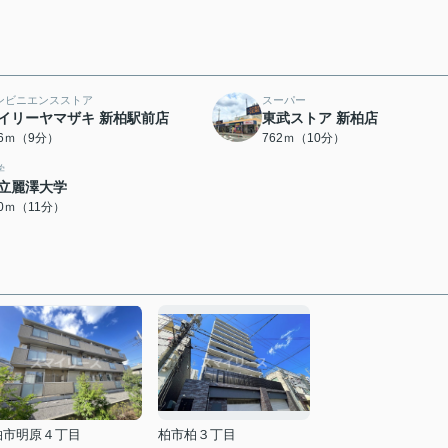
ンビニエンスストア
スーパー
イリーヤマザキ 新柏駅前店
東武ストア 新柏店
16ｍ（9分）
762ｍ（10分）
学
立麗澤大学
70ｍ（11分）
柏市明原４丁目
柏市柏３丁目