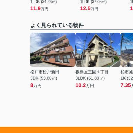
1LDK (34.23㎡)
1LDK (37.05㎡)
1
11.9
12.5
1
万円
万円
よく見られている物件
松戸市松戸新田
板橋区三園１丁目
柏市旭
3DK (53.00㎡)
3LDK (61.89㎡)
1K (3
8
10.2
7.35
万円
万円