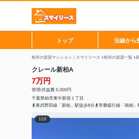
トップ
沿線から
柏市の賃貸マンション｜スマイリース
柏市の賃貸一覧
クレール新柏A
7万円
管理/共益費 5,000円
千葉県
柏市
東中新宿
１丁目
東武野田線「新柏」駅徒歩8分
常磐緩行線「南柏」
1
/
19