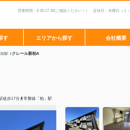
営業時間：9:30-17:30(ご相談ください！） 定休日：水曜日
探す
エリアから探す
会社概要
クレール新柏A
新柏駅
駅徒歩17分
常磐線「柏」駅