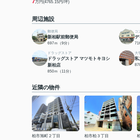
7
万円(4765.15円/坪)
周辺施設
郵便局
コ
新柏駅前郵便局
デ
697ｍ（9分）
7
ドラッグストア
大
ドラッグストア マツモトキヨシ
私
新柏店
8
850ｍ（11分）
近隣の物件
柏市旭町２丁目
柏市柏３丁目