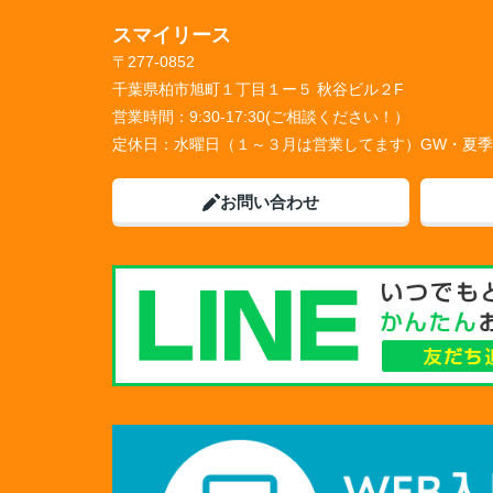
スマイリース
〒277-0852
千葉県柏市旭町１丁目１ー５ 秋谷ビル２F
営業時間：
9:30-17:30(ご相談ください！）
定休日：
水曜日（１～３月は営業してます）GW・夏
お問い合わせ