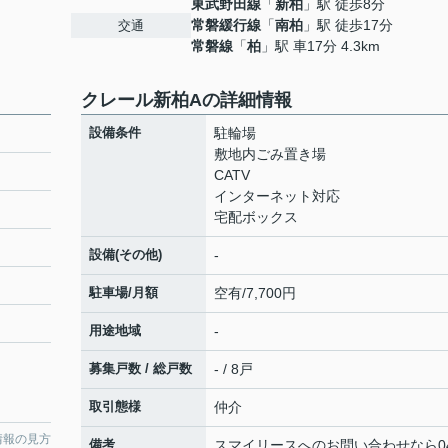
東武野田線
「
新柏
」駅 徒歩8分
常磐緩行線
「
南柏
」駅 徒歩17分
交通
常磐線
「
柏
」駅 車17分 4.3km
クレール新柏Aの詳細情報
設備条件
駐輪場
敷地内ごみ置き場
CATV
インターネット対応
宅配ボックス
設備(その他)
-
駐車場/月額
空有/7,700円
用途地域
-
募集戸数 / 総戸数
- / 8戸
取引態様
仲介
情報の見方
備考
スマイリースへのお問い合わせなら04