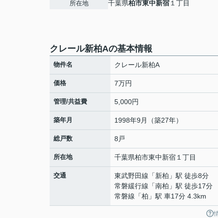
千葉県
柏市
東中新宿
１丁目
所在地
クレール新柏Aの基本情報
物件名
クレール新柏A
価格
7万円
管理/共益費
5,000円
築年月
1998年9月（築27年）
総戸数
8戸
所在地
千葉県
柏市
東中新宿
１丁目
交通
東武野田線
「
新柏
」駅 徒歩8分
常磐緩行線
「
南柏
」駅 徒歩17分
常磐線
「
柏
」駅 車17分 4.3km