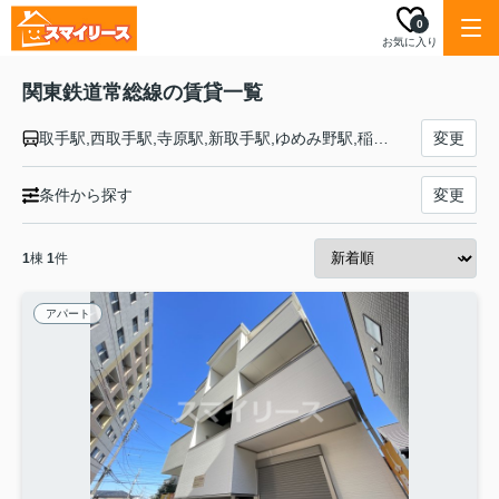
0
お気に入り
関東鉄道常総線の賃貸一覧
取手駅,西取手駅,寺原駅,新取手駅,ゆめみ野駅,稲戸井駅,戸頭駅,南守谷駅,守谷駅,新守谷駅,小絹駅,水海道駅,北水海道駅,中妻駅,三妻駅,南石下駅,石下駅,玉村駅,宗道駅,下妻駅,大宝駅,騰波ノ江駅,黒子駅,大田郷駅,下館駅
変更
条件から探す
変更
1
棟
1
件
アパート