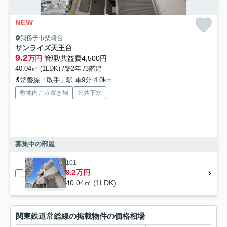
NEW
我孫子市柴崎台
サンライズ天王台
9.2
万円
管理/共益費4,500円
40.04㎡ (1LDK) /築2年 /3階建
常磐線「取手」駅 車9分 4.0km
敷地内ごみ置き場
公共下水
募集中の部屋
101
9.2万円
40.04㎡ (1LDK)
関東鉄道常総線の掲載物件の価格相場