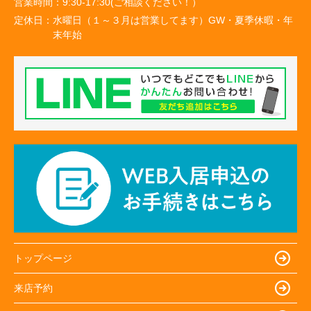
営業時間：
9:30-17:30(ご相談ください！）
定休日：
水曜日（１～３月は営業してます）GW・夏季休暇・年
末年始
トップページ
来店予約