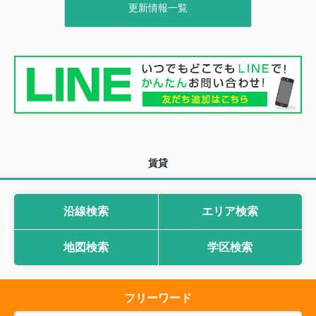
だきます。
更新情報一覧
ご迷惑をおかけしますが、何卒ご容赦下さいます
様お願い申し上げます。
※管理物件にお住まいでONEライフプラス、あん
しんフルサポート、NSレスキューに
ご加入の方
の
緊急時の連絡先はこちら↓↓
賃貸
【ONEライフプラス】
住まいトラブル専用フリーダイヤル
0120-276-024 24時間365日対応
沿線検索
エリア検索
【あんしんフルサポート】
地図検索
学区検索
緊急サポートサービス
0120-380-722 24時間365日対応
フリーワード
【NSレスキュー】