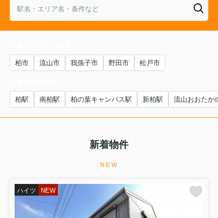
0120-843-143 24時間365日対応
主要エリアから探す
柏市
流山市
我孫子市
野田市
松戸市
主要駅から探す
柏駅
南柏駅
柏の葉キャンパス駅
新柏駅
流山おおたか
新着物件
NEW
ハイツ
NEW