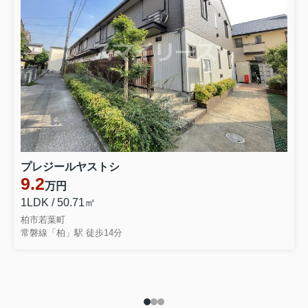
プレジールヤストシ
9.2
万円
1LDK / 50.71㎡
柏市若葉町
常磐線「柏」駅 徒歩14分