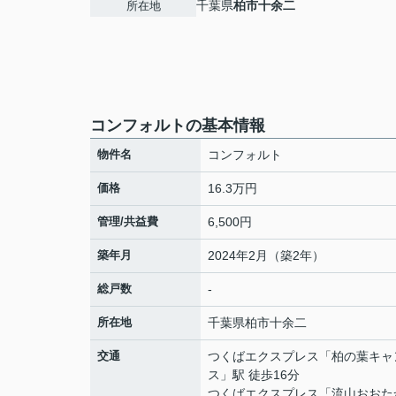
千葉県
柏市
十余二
所在地
コンフォルトの基本情報
物件名
コンフォルト
価格
16.3万円
管理/共益費
6,500円
築年月
2024年2月（築2年）
総戸数
-
所在地
千葉県
柏市
十余二
交通
つくばエクスプレス
「
柏の葉キャ
ス
」駅 徒歩16分
つくばエクスプレス
「
流山おおた