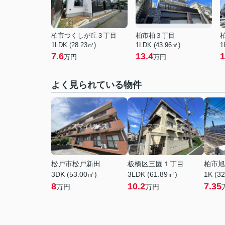
柏市つくしが丘３丁目
柏市柏３丁目
1LDK (28.23㎡)
1LDK (43.96㎡)
1
7.6
13.4
1
万円
万円
よく見られている物件
松戸市松戸新田
板橋区三園１丁目
柏市旭
3DK (53.00㎡)
3LDK (61.89㎡)
1K (3
8
10.2
7.35
万円
万円