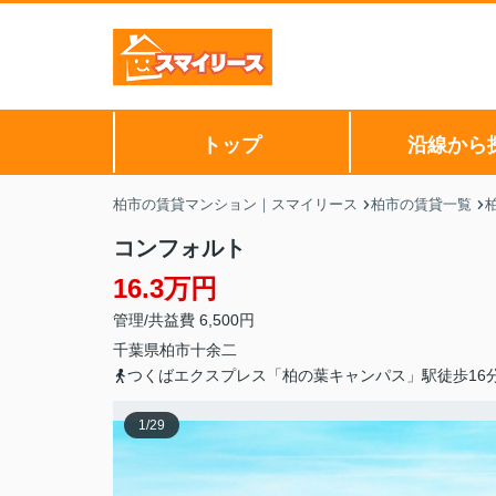
トップ
沿線から
柏市の賃貸マンション｜スマイリース
柏市の賃貸一覧
コンフォルト
16.3万円
管理/共益費 6,500円
千葉県
柏市
十余二
つくばエクスプレス「柏の葉キャンパス」駅徒歩16
1
/
29