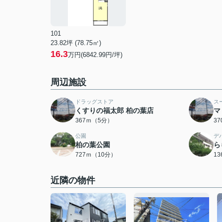
101
23.82坪 (78.75㎡)
16.3
万円(6842.99円/坪)
周辺施設
ドラッグストア
ス
くすりの福太郎 柏の葉店
マ
367ｍ（5分）
3
公園
デ
柏の葉公園
ら
727ｍ（10分）
1
近隣の物件