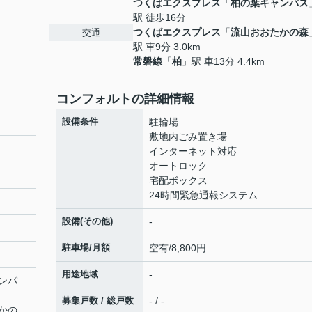
つくばエクスプレス
「
柏の葉キャンパス
駅 徒歩16分
つくばエクスプレス
「
流山おおたかの森
交通
駅 車9分 3.0km
常磐線
「
柏
」駅 車13分 4.4km
コンフォルトの詳細情報
設備条件
駐輪場
敷地内ごみ置き場
インターネット対応
オートロック
宅配ボックス
24時間緊急通報システム
設備(その他)
-
駐車場/月額
空有/8,800円
用途地域
-
ンパ
募集戸数 / 総戸数
- / -
かの