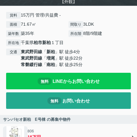
【外観】
15万円 管理/共益費 -
賃料
71.67㎡
3LDK
面積
間取り
築35年
8階/9階建
築年数
所在階
千葉県
柏市
新柏
１丁目
所在地
東武野田線
「
新柏
」駅 徒歩4分
交通
東武野田線
「
増尾
」駅 徒歩22分
常磐緩行線
「
南柏
」駅 徒歩25分
LINEからお問い合わせ
無料
お問い合わせ
無料
サンパセオ新柏 E号棟 の募集中物件
806
15万円