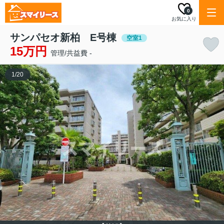
0
お気に入り
サンパセオ新柏 E号棟
空室1
15万円
管理/共益費 -
1
/
20