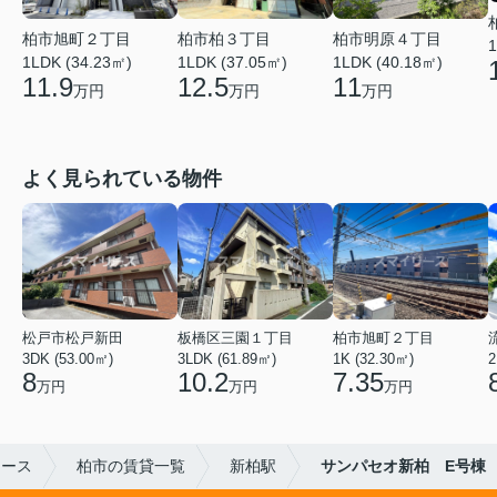
柏市旭町２丁目
柏市柏３丁目
柏市明原４丁目
1
1LDK (34.23㎡)
1LDK (37.05㎡)
1LDK (40.18㎡)
11.9
12.5
11
万円
万円
万円
よく見られている物件
松戸市松戸新田
板橋区三園１丁目
柏市旭町２丁目
3DK (53.00㎡)
3LDK (61.89㎡)
1K (32.30㎡)
2
8
10.2
7.35
万円
万円
万円
リース
柏市の賃貸一覧
新柏駅
サンパセオ新柏 E号棟