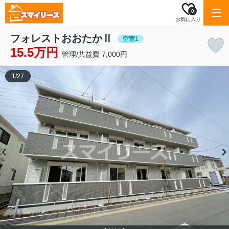
0
お気に入り
フォレストおおたかⅡ
空室1
15.5万円
管理/共益費 7,000円
1
/
27