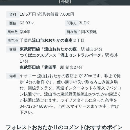
【外観】
15.5万円 管理/共益費 7,000円
賃料
62.93㎡
3LDK
面積
間取り
築4年
1階/3階建
築年数
所在階
千葉県
流山市
おおたかの森南
２丁目
所在地
東武野田線
「
流山おおたかの森
」駅 徒歩14分
交通
つくばエクスプレス
「
流山セントラルパーク
」駅 徒歩
17分
東武野田線
「
豊四季
」駅 徒歩27分
ヤオコー 流山おおたかの森店まで139mです。駅まで徒
備考
歩14分の物件です。使い勝手の良い敷地内ごみ置き場
付。回線ラクラク、高速インターネットを導入でパソコ
ン快適です。流山市の東武野田線流山おおたかの森近く
が快適に過ごせます。ライフスタイルに合った条件を
04-7170-4689から、当社スマイリースまでお申し付け
下さい。
フォレストおおたかⅡのコメント(おすすめポイン