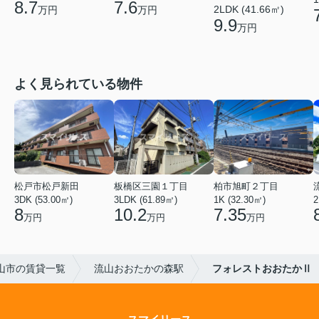
7.6
8.7
2LDK (41.66㎡)
万円
万円
9.9
万円
よく見られている物件
松戸市松戸新田
板橋区三園１丁目
柏市旭町２丁目
3DK (53.00㎡)
3LDK (61.89㎡)
1K (32.30㎡)
2
8
10.2
7.35
万円
万円
万円
山市の賃貸一覧
流山おおたかの森駅
フォレストおおたかⅡ