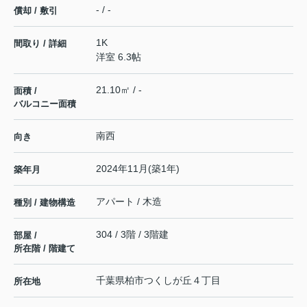
- / -
償却 / 敷引
1K
間取り / 詳細
洋室 6.3帖
21.10㎡ / -
面積 /
バルコニー面積
南西
向き
2024年11月(築1年)
築年月
アパート / 木造
種別 / 建物構造
304 / 3階 / 3階建
部屋 /
所在階 / 階建て
千葉県
柏市
つくしが丘
４丁目
所在地