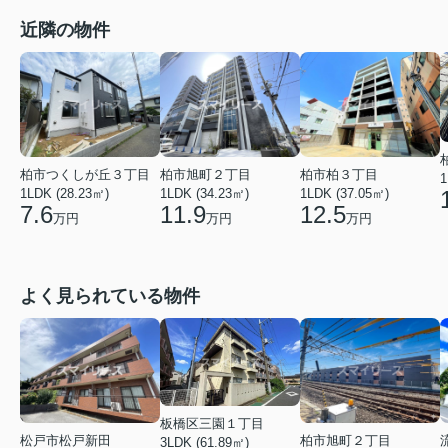
近隣の物件
柏市つくしが丘３丁目
柏市旭町２丁目
柏市柏３丁目
1
1LDK (28.23㎡)
1LDK (34.23㎡)
1LDK (37.05㎡)
7.6
11.9
12.5
万円
万円
万円
よく見られている物件
板橋区三園１丁目
柏市旭町２丁目
松戸市松戸新田
3LDK (61.89㎡)