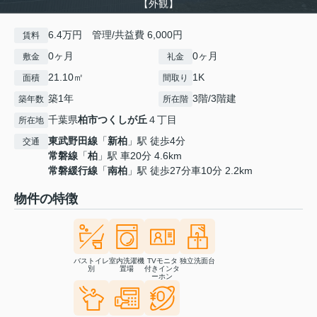
【外観】
6.4万円 管理/共益費 6,000円
賃料
0ヶ月
0ヶ月
敷金
礼金
21.10㎡
1K
面積
間取り
築1年
3階/3階建
築年数
所在階
千葉県
柏市
つくしが丘
４丁目
所在地
東武野田線
「
新柏
」駅 徒歩4分
交通
常磐線
「
柏
」駅 車20分 4.6km
常磐緩行線
「
南柏
」駅 徒歩27分車10分 2.2km
物件の特徴
バストイレ
室内洗濯機
TVモニタ
独立洗面台
別
置場
付きインタ
ーホン