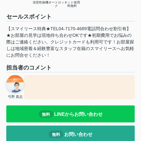
浴室乾燥機
オートロッ
ネット使用
ク
料無料
セールスポイント
【スマイリース特典★TEL04-7170-4689電話問合わせ割引有】
★お部屋の見学は現地待ち合わせOKです★初期費用でお悩みの
際はご連絡ください。クレジットカードも利用可です！お部屋探
しは地域密着＆経験豊富なスタッフ在籍のスマイリースへお気軽
にお問合せください！
担当者のコメント
弓野 真志
LINEからお問い合わせ
無料
お問い合わせ
無料