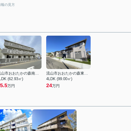
情報の見方
流山市おおたかの森南２丁目
流山市おおたかの森東３丁目
LDK (62.93㎡)
4LDK (99.00㎡)
5.5
24
万円
万円