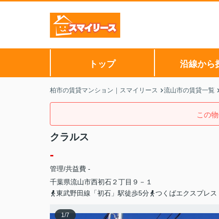
トップ
沿線から
柏市の賃貸マンション｜スマイリース
流山市の賃貸一覧
この物
クラルス
-
管理/共益費 -
千葉県
流山市
西初石
２丁目９－１
東武野田線「初石」駅徒歩5分
つくばエクスプレス
1
/
7