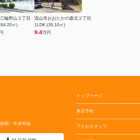
三輪野山２丁目
流山市おおたかの森北２丁目
(64.20㎡)
1LDK (35.10㎡)
9.4
円
万円
トップページ
来店予約
季休暇・年末年始
アクセスマップ