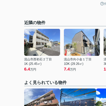
近隣の物件
流山市西初石２丁目
流山市向小金１丁目
1K (25.45㎡)
1DK (29.26㎡)
3
6.4
7.4
1
万円
万円
よく見られている物件