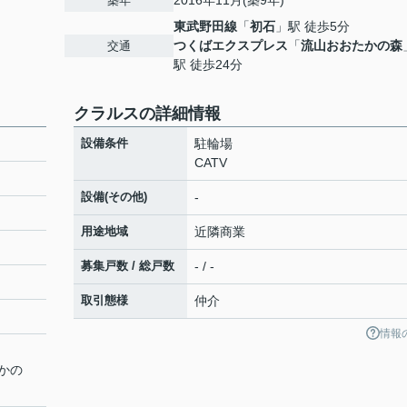
2016年11月(築9年)
築年
東武野田線
「
初石
」駅 徒歩5分
つくばエクスプレス
「
流山おおたかの森
交通
駅 徒歩24分
クラルスの詳細情報
設備条件
駐輪場
CATV
設備(その他)
-
用途地域
近隣商業
募集戸数 / 総戸数
- / -
取引態様
仲介
情報
かの