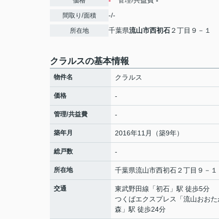
-
管理/共益費
-
価格
-/-
間取り/面積
千葉県
流山市
西初石
２丁目９－１
所在地
クラルスの基本情報
物件名
クラルス
価格
-
管理/共益費
-
築年月
2016年11月（築9年）
総戸数
-
所在地
千葉県
流山市
西初石
２丁目９－１
交通
東武野田線
「
初石
」駅 徒歩5分
つくばエクスプレス
「
流山おおた
森
」駅 徒歩24分