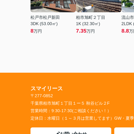
松戸市松戸新田
柏市旭町２丁目
流山市
3DK (53.00㎡)
1K (32.30㎡)
2LDK 
8
7.35
8.8
万円
万円
万
スマイリース
〒277-0852
千葉県柏市旭町１丁目１ー５ 秋谷ビル２F
営業時間：
9:30-17:30(ご相談ください！）
定休日：
水曜日（１～３月は営業してます）GW・夏
お問い合わせ