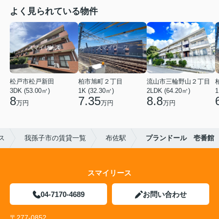
よく見られている物件
松戸市松戸新田
柏市旭町２丁目
流山市三輪野山２丁目
3DK (53.00㎡)
1K (32.30㎡)
2LDK (64.20㎡)
1
8
7.35
8.8
万円
万円
万円
ス
我孫子市の賃貸一覧
布佐駅
プランドール 壱番館
スマイリース
04-7170-4689
お問い合わせ
〒277-0852