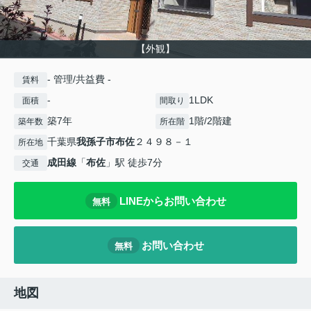
【外観】
- 管理/共益費 -
賃料
-
1LDK
面積
間取り
築7年
1階/2階建
築年数
所在階
千葉県
我孫子市
布佐
２４９８－１
所在地
成田線
「
布佐
」駅 徒歩7分
交通
LINEからお問い合わせ
無料
お問い合わせ
無料
地図