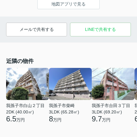
地図アプリで見る
メールで共有する
LINEで共有する
近隣の物件
我孫子市白山２丁目
我孫子市台田３丁目
我孫子市柴崎
2DK (40.00㎡)
3LDK (69.20㎡)
3LDK (65.28㎡)
2
6.5
9.7
8
万円
万円
万円