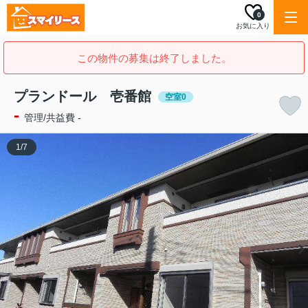
0
お気に入り
この物件の募集は終了しました。
プランドール 壱番館
空室0
-
管理/共益費 -
1
/
7