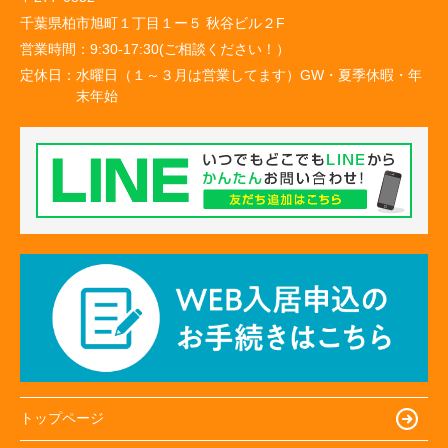
千葉県柏市旭町１丁目１ー５ 秋谷ビル２F
営業時間：
9:30-17:30(ご相談ください！）
定休日：
水曜日（１～３月は営業してます）GW・夏季休暇・年
末年始
トップページ