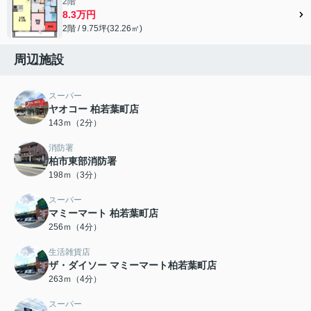
2階
8.3万円
2階 / 9.75坪(32.26㎡)
周辺施設
スーパー
ヤオコー 柏若葉町店
143ｍ（2分）
消防署
柏市東部消防署
198ｍ（3分）
スーパー
マミーマート 柏若葉町店
256ｍ（4分）
生活雑貨店
ザ・ダイソー マミーマート柏若葉町店
263ｍ（4分）
スーパー