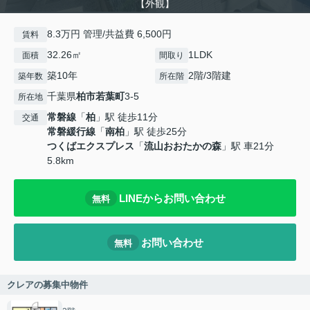
【外観】
8.3万円 管理/共益費 6,500円
賃料
32.26㎡
1LDK
面積
間取り
築10年
2階/3階建
築年数
所在階
千葉県
柏市
若葉町
3-5
所在地
常磐線
「
柏
」駅 徒歩11分
交通
常磐緩行線
「
南柏
」駅 徒歩25分
つくばエクスプレス
「
流山おおたかの森
」駅 車21分
5.8km
LINEからお問い合わせ
無料
お問い合わせ
無料
クレアの募集中物件