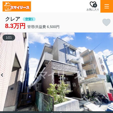
0
お気に入り
クレア
空室1
8.3万円
管理/共益費 6,500円
1
/
21