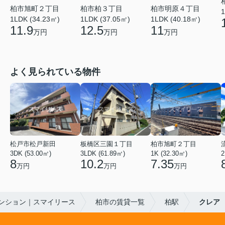
柏市旭町２丁目
柏市柏３丁目
柏市明原４丁目
1
1LDK (34.23㎡)
1LDK (37.05㎡)
1LDK (40.18㎡)
11.9
12.5
11
万円
万円
万円
よく見られている物件
松戸市松戸新田
板橋区三園１丁目
柏市旭町２丁目
3DK (53.00㎡)
3LDK (61.89㎡)
1K (32.30㎡)
2
8
10.2
7.35
万円
万円
万円
ンション｜スマイリース
柏市の賃貸一覧
柏駅
クレア